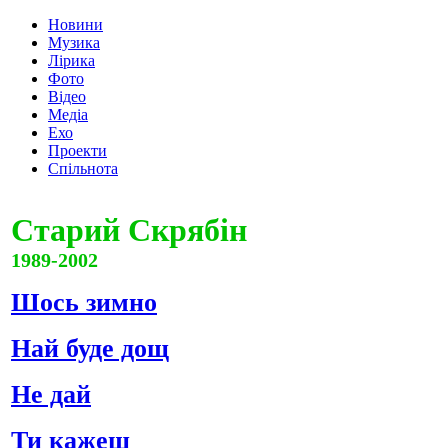
Новини
Музика
Лірика
Фото
Відео
Медіа
Ехо
Проекти
Спільнота
Старий Скрябін
1989-2002
Шось зимно
Най буде дощ
Не дай
Ти кажеш