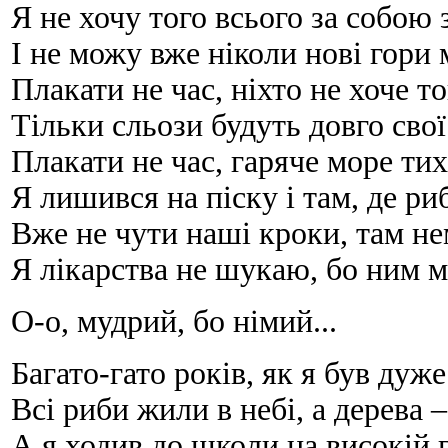
Я не хочу того всього за собою 
І не можу вже ніколи нові гори
Плакати не час, ніхто не хоче то
Тільки сльози будуть довго сво
Плакати не час, гаряче море ти
Я лишився на піску і там, де р
Вже не чути наші кроки, там не
Я лікарства не шукаю, бо ним 
О-о, мудрий, бо німий...
Багато-гато років, як я був дуж
Всі риби жили в небі, а дерева –
А я ходив до школи на високій 