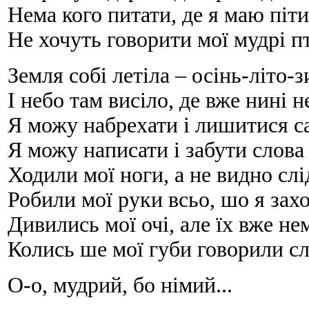
Нема кого питати, де я маю піти
Не хочуть говорити мої мудрі п
Земля собі летіла – осінь-літо-
І небо там висіло, де вже нині 
Я можу набрехати і лишитися с
Я можу написати і забути слова
Ходили мої ноги, а не видно слі
Робили мої руки всьо, шо я захо
Дивились мої очі, але їх вже не
Колись ше мої губи говорили с
О-о, мудрий, бо німий...