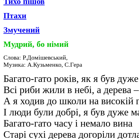
Тихо пішов
Птахи
Змучений
Мудрий, бо німий
Слова: Р.Домішевський,
Музика: А.Кузьменко, С.Гера
Багато-гато років, як я був дуж
Всі риби жили в небі, а дерева –
А я ходив до школи на високій 
І люди були добрі, я був дуже 
Багато-гато часу і немало вина
Старі сухі дерева догоріли дотл