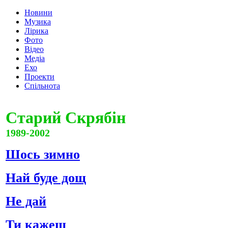
Новини
Музика
Лірика
Фото
Відео
Медіа
Ехо
Проекти
Спільнота
Старий Скрябін
1989-2002
Шось зимно
Най буде дощ
Не дай
Ти кажеш