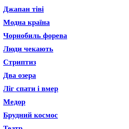
Джапан тіві
Модна країна
Чорнобиль форева
Люди чекають
Стриптиз
Два озера
Ліг спати і вмер
Медор
Брудний космос
Театр