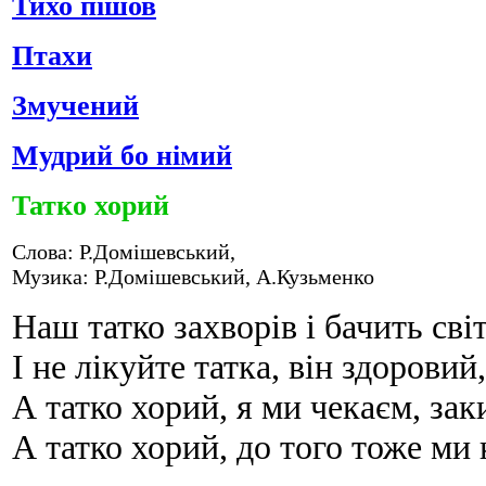
Тихо пішов
Птахи
Змучений
Мудрий бо німий
Татко хорий
Слова: Р.Домішевський,
Музика: Р.Домішевський, А.Кузьменко
Наш татко захворів і бачить сві
І не лікуйте татка, він здоровий
А татко хорий, я ми чекаєм, зак
А татко хорий, до того тоже ми