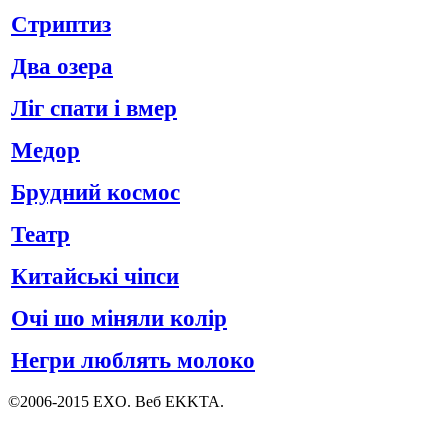
Стриптиз
Два озера
Ліг спати і вмер
Медор
Брудний космос
Театр
Китайські чіпси
Очі шо міняли колір
Негри люблять молоко
©2006-2015 EXO. Веб EKKTA.