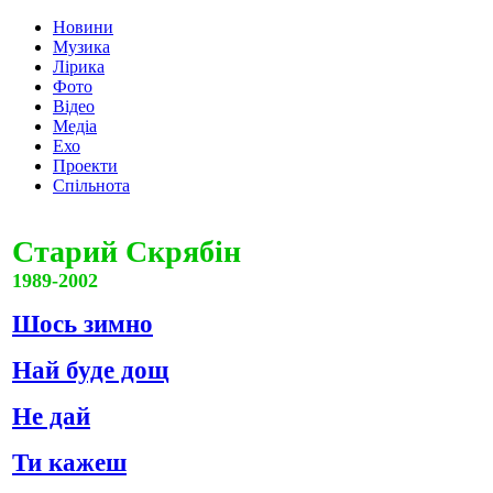
Новини
Музика
Лірика
Фото
Відео
Медіа
Ехо
Проекти
Спільнота
Старий Скрябін
1989-2002
Шось зимно
Най буде дощ
Не дай
Ти кажеш