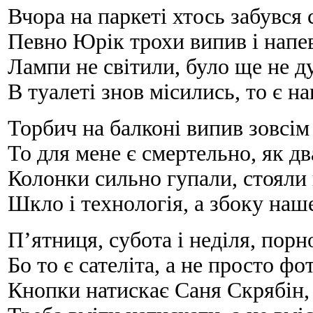
Вчора на паркеті хтось забувся 
Певно Юрік трохи випив і напе
Лампи не світили, було ще не д
В туалеті знов місились, то є н
Торбич на балконі випив зовсім
То для мене є смертельно, як дв
Колонки сильно гупали, стояли в
Шкло і технологія, а збоку наш
П’ятниця, субота і неділя, порн
Бо то є сателіта, а не просто фо
Кнопки натискає Саня Скрябін, 