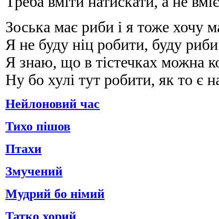
Треба вміти натискати, а не вмі
Зоська має риби і я тоже хочу м
Я не буду ніц робити, буду риби
Я знаю, що в тістечках можна к
Ну бо хулі тут робити, як то є 
Нейлоновий час
Тихо пішов
Птахи
Змучений
Мудрий бо німий
Татко хорий