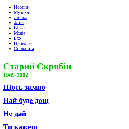
Новини
Музика
Лірика
Фото
Відео
Медіа
Ехо
Проекти
Спільнота
Старий Скрябін
1989-2002
Шось зимно
Най буде дощ
Не дай
Ти кажеш