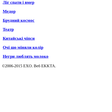
Ліг спати і вмер
Медор
Брудний космос
Театр
Китайські чіпси
Очі шо міняли колір
Негри люблять молоко
©2006-2015 EXO. Веб EKKTA.