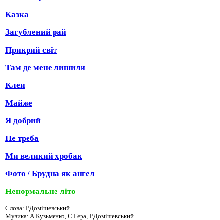
Казка
Загублений рай
Прикрий світ
Там де мене лишили
Клей
Майже
Я добрий
Не треба
Ми великий хробак
Фото / Брудна як ангел
Ненормальне літо
Слова: Р.Домішевський
Музика: А.Кузьменко, С.Гера, Р.Домішевський