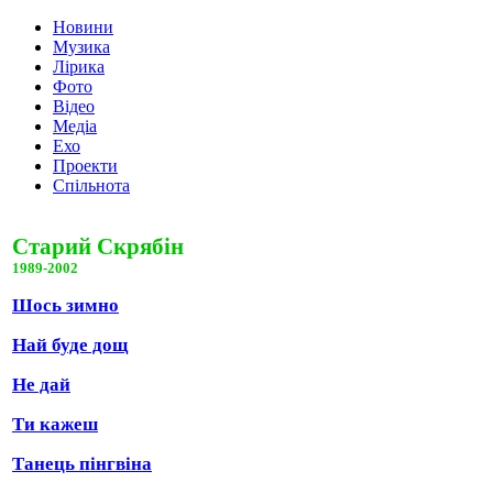
Новини
Музика
Лірика
Фото
Відео
Медіа
Ехо
Проекти
Спільнота
Старий Скрябін
1989-2002
Шось зимно
Най буде дощ
Не дай
Ти кажеш
Танець пінгвіна